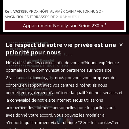
Ref. VA3759
: PROX HÔPITAL AMÉRICAIN / VICTOR HUGO -
MAGNIFIQUES TERRASSES DE 210 M² VUES DÉGAGÉES - PARKINGS
Bel appartement de style contemporain, de 159 m² carrez, en
Appartement Neuilly-sur-Seine
230 m²
duplex, situé aux deux derniers étages d'une petite copropriété
bien entretenue, avec gardien à demeure, au sein d'une voie
privée. Au premier niveau: Entrée, grande réception avec cuisine
Le respect de votre vie privée est une
Achat appartement Paris
✕
ouverte équipée ouvrant sur une pre...
Location appartement Paris
priorité pour nous
Location appartement Neuilly-sur-Seine
Achat appartement Bagnolet
Nous utilisons des cookies afin de vous offrir une expérience
Achat appartement Neuilly-sur-Seine
optimale et une communication pertinente sur notre site.
Grace à ces technologies, nous pouvons vous proposer du
Appartement à louer Neuilly-sur-Seine
Appartement à louer Paris
contenu en rapport avec vos centres d'intérêt. Ils nous
Appartement à louer Paris
permettent également d'améliorer la qualité de nos services et
Appartement à vendre Paris
la convivialité de notre site internet. Nous utiliserons
Appartement à vendre Paris
Appartement à vendre Paris
uniquement les données personnelles pour lesquelles vous
avez donné votre accord. Vous pouvez les modifier à
n'importe quel moment via la rubrique "Gérer les cookies" en