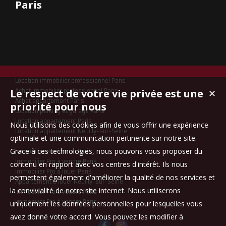
Paris
Location immobilier professionnel Paris
Le respect de votre vie privée est une
Achat immobilier professionnel Paris
✕
Achat appartement Paris
priorité pour nous
Location parking et garage Paris
Location appartement Paris
Nous utilisons des cookies afin de vous offrir une expérience
Location appartement Neuilly-sur-Seine
optimale et une communication pertinente sur notre site.
Grace à ces technologies, nous pouvons vous proposer du
Immobilier Pro à louer Paris
Immobilier Pro à vendre Paris
contenu en rapport avec vos centres d'intérêt. Ils nous
Immobilier Pro à louer Paris
permettent également d'améliorer la qualité de nos services et
Appartement à louer Neuilly-sur-Seine
la convivialité de notre site internet. Nous utiliserons
Immobilier Pro à vendre Paris
Immobilier Pro à vendre Paris
uniquement les données personnelles pour lesquelles vous
avez donné votre accord. Vous pouvez les modifier à