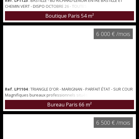
Ref. LP1125
: BASTILLE - BD RICHARD-LENOIR ENTRE BASTILLE ET
CHEMIN VERT - DISPO OCTOBRE 26 - TOUTES ACTIVITÉS - Belle
boutique de 40 m² au RDC + 14 m² de sous sol TOUTES ACTIVITÉS
Boutique Paris
54 m²
POSSIBLES - Beaux volumes - 5 m linéaires de vitrine. Droit d'entrée
30.000 € loyer 2.500 € / mois.
6 000 € /mois
Ref. LP1104
: TRIANGLE D'OR - MARIGNAN - PARFAIT ÉTAT - SUR COUR
Magnifiques bureaux professionnels situés en plein cœur du
triangle d'or. Entrée / accueil, espace cuisine, open-space, 2
Bureau Paris
66 m²
bureaux indépendants. Très beaux volumes avec 3,5 m de hauteur
sous plafond. Au calme, sur une belle cour dégagée. Parquet
technique en point de Hongrie, double vitrage, climatisation. Bail
6 500 € /mois
professionnel, idéal activi...