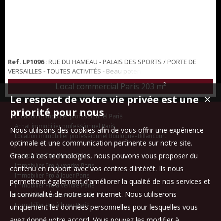
Ref. LP1096
: RUE DU HAMEAU - PALAIS DES SPORTS / PORTE DE
VERSAILLES - TOUTES ACTIVITÉS - Beau potentiel pour ce local
commercial situé a proximité de la porte de Versailles et du Palais
Local commercial Paris
203 m²
des Sports. 15 mètres de vitrine, grande hauteur sous plafond de
Le respect de votre vie privée est une
✕
4,5 m , pas de porteur, ce local conviendrait pour toutes activités
restauration, sportives, médicales, crèches, supermarché, etc... Si
priorité pour nous
Location immobilier professionnel Paris
restauration, d...
Achat immobilier professionnel Paris
Nous utilisons des cookies afin de vous offrir une expérience
Location immobilier professionnel Boulogne-Billancourt
optimale et une communication pertinente sur notre site.
Grace à ces technologies, nous pouvons vous proposer du
Immobilier Pro à louer Paris
Immobilier Pro à vendre Paris
contenu en rapport avec vos centres d'intérêt. Ils nous
Immobilier Pro à louer Paris
permettent également d'améliorer la qualité de nos services et
Immobilier Pro à vendre Paris
la convivialité de notre site internet. Nous utiliserons
Immobilier Pro à vendre Paris
Immobilier Pro à louer Paris
uniquement les données personnelles pour lesquelles vous
avez donné votre accord. Vous pouvez les modifier à