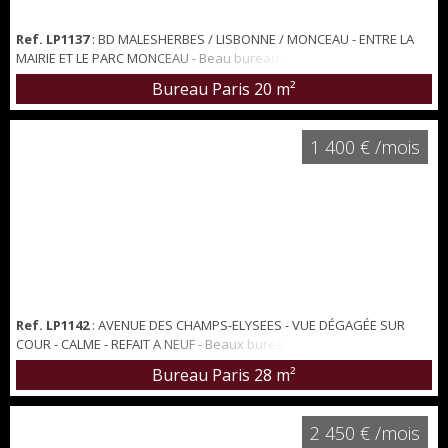
Ref. LP1137
: BD MALESHERBES / LISBONNE / MONCEAU - ENTRE LA
MAIRIE ET LE PARC MONCEAU - Beau bureau meublé, refait à neuf
au RDC d'un bel immeuble en pierre de taille de grand standing, sur
Bureau Paris
20 m²
large cour pavée arborée, Wc, coin cuisine. Beau volume. Loyer
990€ HT / mois + 60 € de charges.
1 400 € /mois
Ref. LP1142
: AVENUE DES CHAMPS-ELYSEES - VUE DÉGAGÉE SUR
COUR - CALME - REFAIT A NEUF - Beaux bureaux de 28 m² refait
entièrement à neuf situé au 3ème étage d'un immeuble de bureau
Bureau Paris
28 m²
sur l'avenue des Champs-Élysées. Grande pièce principale de 28
m², avec 2 grandes fenêtres. 3m30 de hauteur sous plafond.
Parquet neuf. Immeuble gardienné et sécurisé 24h sur 24 loyer
2 450 € /mois
mensuel 1400 € HC et HT