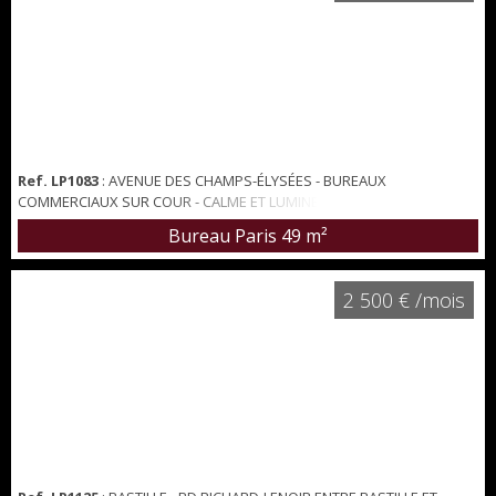
Ref. LP1083
: AVENUE DES CHAMPS-ÉLYSÉES - BUREAUX
COMMERCIAUX SUR COUR - CALME ET LUMINEUX - POINT D'EAU - BAIL
PRÉCAIRE 36 MOIS MAX - Beaux bureaux de 49 m², situés au 3ème
Bureau Paris
49 m²
étage d'un immeuble de standing avec galerie commerciale au RDC,
bureaux commerciaux aux 3 premiers étages et appartements au
dessus. L'ensemble de l'immeuble est sécurisé 24h/24 et 7j/7 avec
2 500 € /mois
caméras, vigiles, pompiers. Actuelleme...