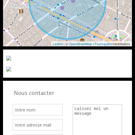
Leaflet
| ©
OpenStreetMap
|
Foursquare
contributors
Nous contacter