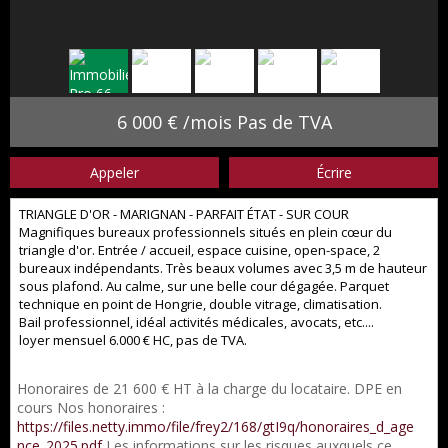
6 000 € /mois Pas de TVA
Appeler
Écrire
TRIANGLE D'OR - MARIGNAN - PARFAIT ÉTAT - SUR COUR
Magnifiques bureaux professionnels situés en plein cœur du
triangle d'or. Entrée / accueil, espace cuisine, open-space, 2
bureaux indépendants. Très beaux volumes avec 3,5 m de hauteur
sous plafond. Au calme, sur une belle cour dégagée. Parquet
technique en point de Hongrie, double vitrage, climatisation.
Bail professionnel, idéal activités médicales, avocats, etc....
loyer mensuel 6.000 € HC, pas de TVA.
Honoraires de 21 600 € HT à la charge du locataire. DPE en
cours Nos honoraires :
https://files.netty.immo/file/frey2/168/gtI9q/honoraires_d_age
nce_2025.pdf
Les informations sur les risques auxquels ce