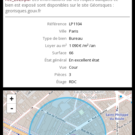
bien est exposé sont disponibles sur le site Géorisques :
georisques.gouv.fr
Référence
LP1104
Ville
Paris
Type de bien
Bureau
Loyer au m²
1 090 € /m² /an
Surface
66
État général
En excellent état
Vue
Cour
Pièces
3
Étage
RDC
+
-