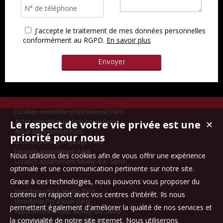
J'accepte le traitement de mes données personnelles
conformément au RGPD.
En savoir plus
Location immobilier professionnel Paris
Le respect de votre vie privée est une
Achat immobilier professionnel Paris
✕
Achat appartement Paris
priorité pour nous
Location parking et garage Paris
Location appartement Paris
Nous utilisons des cookies afin de vous offrir une expérience
Location appartement Neuilly-sur-Seine
optimale et une communication pertinente sur notre site.
Grace à ces technologies, nous pouvons vous proposer du
Immobilier Pro à louer Paris
Immobilier Pro à vendre Paris
contenu en rapport avec vos centres d'intérêt. Ils nous
Immobilier Pro à louer Paris
permettent également d'améliorer la qualité de nos services et
Appartement à louer Neuilly-sur-Seine
la convivialité de notre site internet. Nous utiliserons
Immobilier Pro à vendre Paris