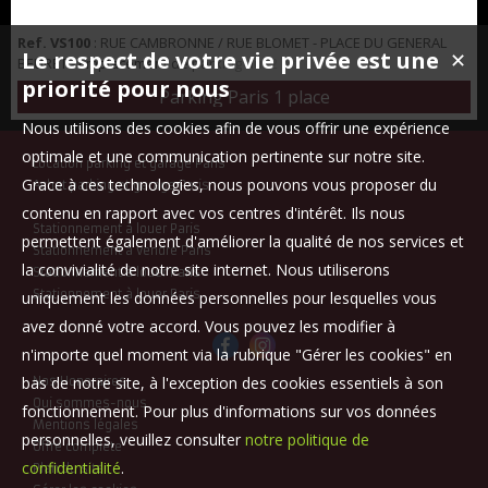
Ref. VS100
: RUE CAMBRONNE / RUE BLOMET - PLACE DU GENERAL
Le respect de votre vie privée est une
✕
BEURET - Emplacement de parking au -2 accès rampe facile.
priorité pour nous
Parking Paris 1 place
Nous utilisons des cookies afin de vous offrir une expérience
optimale et une communication pertinente sur notre site.
Location parking et garage Paris
Grace à ces technologies, nous pouvons vous proposer du
Achat parking et garage Paris
contenu en rapport avec vos centres d'intérêt. Ils nous
Stationnement à louer Paris
permettent également d'améliorer la qualité de nos services et
Stationnement à vendre Paris
la convivialité de notre site internet. Nous utiliserons
Stationnement à louer Paris
Stationnement à louer Paris
uniquement les données personnelles pour lesquelles vous
avez donné votre accord. Vous pouvez les modifier à
n'importe quel moment via la rubrique "Gérer les cookies" en
bas de notre site, à l'exception des cookies essentiels à son
Nos Honoraires
Qui sommes-nous
fonctionnement. Pour plus d'informations sur vos données
Mentions légales
personnelles, veuillez consulter
notre politique de
Offre complète
confidentialité
.
Plan du site