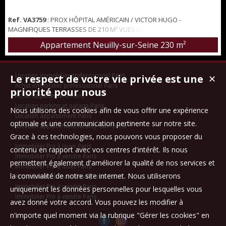
Ref. VA3759
: PROX HÔPITAL AMÉRICAIN / VICTOR HUGO -
MAGNIFIQUES TERRASSES DE 210 M² VUES DÉGAGÉES - PARKINGS
Bel appartement de style contemporain, de 159 m² carrez, en
Appartement Neuilly-sur-Seine
230 m²
duplex, situé aux deux derniers étages d'une petite copropriété
bien entretenue, avec gardien à demeure, au sein d'une voie
privée. Au premier niveau: Entrée, grande réception avec cuisine
Le respect de votre vie privée est une
Location immobilier professionnel Paris
ouverte équipée ouvrant sur une pre...
✕
Achat immobilier professionnel Paris
priorité pour nous
Achat appartement Paris
Location parking et garage Paris
Nous utilisons des cookies afin de vous offrir une expérience
Location appartement Paris
optimale et une communication pertinente sur notre site.
Location appartement Neuilly-sur-Seine
Grace à ces technologies, nous pouvons vous proposer du
Immobilier Pro à louer Paris
contenu en rapport avec vos centres d'intérêt. Ils nous
Immobilier Pro à vendre Paris
permettent également d'améliorer la qualité de nos services et
Immobilier Pro à louer Paris
la convivialité de notre site internet. Nous utiliserons
Appartement à louer Neuilly-sur-Seine
Immobilier Pro à vendre Paris
uniquement les données personnelles pour lesquelles vous
Immobilier Pro à vendre Paris
avez donné votre accord. Vous pouvez les modifier à
n'importe quel moment via la rubrique "Gérer les cookies" en